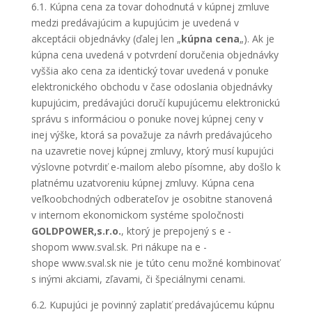
6.1. Kúpna cena za tovar dohodnutá v kúpnej zmluve
medzi predávajúcim a kupujúcim je uvedená v
akceptácii objednávky (ďalej len „
kúpna cena
„). Ak je
kúpna cena uvedená v potvrdení doručenia objednávky
vyššia ako cena za identický tovar uvedená v ponuke
elektronického obchodu v čase odoslania objednávky
kupujúcim, predávajúci doručí kupujúcemu elektronickú
správu s informáciou o ponuke novej kúpnej ceny v
inej výške, ktorá sa považuje za návrh predávajúceho
na uzavretie novej kúpnej zmluvy, ktorý musí kupujúci
výslovne potvrdiť e-mailom alebo písomne, aby došlo k
platnému uzatvoreniu kúpnej zmluvy. Kúpna cena
veľkoobchodných odberateľov je osobitne stanovená
v internom ekonomickom systéme spoločnosti
GOLDPOWER,s.r.o.
, ktorý je prepojený s e -
shopom www.sval.sk. Pri nákupe na e -
shope www.sval.sk nie je túto cenu možné kombinovať
s inými akciami, zľavami, či špeciálnymi cenami.
6.2. Kupujúci je povinný zaplatiť predávajúcemu kúpnu