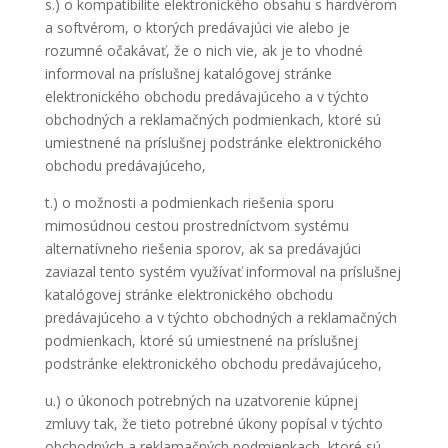
s.) o kompatibilite elektronického obsahu s hardvérom
a softvérom, o ktorých predávajúci vie alebo je
rozumné očakávať, že o nich vie, ak je to vhodné
informoval na príslušnej katalógovej stránke
elektronického obchodu predávajúceho a v týchto
obchodných a reklamačných podmienkach, ktoré sú
umiestnené na príslušnej podstránke elektronického
obchodu predávajúceho,
t.) o možnosti a podmienkach riešenia sporu
mimosúdnou cestou prostredníctvom systému
alternatívneho riešenia sporov, ak sa predávajúci
zaviazal tento systém využívať informoval na príslušnej
katalógovej stránke elektronického obchodu
predávajúceho a v týchto obchodných a reklamačných
podmienkach, ktoré sú umiestnené na príslušnej
podstránke elektronického obchodu predávajúceho,
u.) o úkonoch potrebných na uzatvorenie kúpnej
zmluvy tak, že tieto potrebné úkony popísal v týchto
obchodných a reklamačných podmienkach, ktoré sú