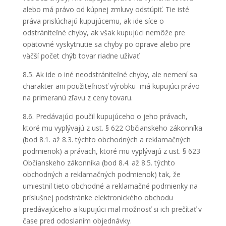
alebo má právo od kúpnej zmluvy odstúpiť. Tie isté
práva prislúchajú kupujúcemu, ak ide síce o
odstrániteľné chyby, ak však kupujúci nemôže pre
opätovné vyskytnutie sa chyby po oprave alebo pre
väčší počet chýb tovar riadne užívať.
8.5. Ak ide o iné neodstrániteľné chyby, ale nemení sa
charakter ani použiteľnosť výrobku má kupujúci právo
na primeranú zľavu z ceny tovaru.
8.6. Predávajúci poučil kupujúceho o jeho právach,
ktoré mu vyplývajú z ust. § 622 Občianskeho zákonníka
(bod 8.1. až 8.3. týchto obchodných a reklamačných
podmienok) a právach, ktoré mu vyplývajú z ust. § 623
Občianskeho zákonníka (bod 8.4. až 8.5. týchto
obchodných a reklamačných podmienok) tak, že
umiestnil tieto obchodné a reklamačné podmienky na
príslušnej podstránke elektronického obchodu
predávajúceho a kupujúci mal možnosť si ich prečítať v
čase pred odoslaním objednávky.