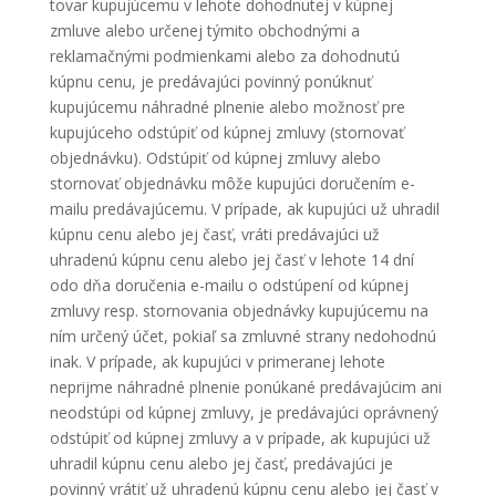
tovar kupujúcemu v lehote dohodnutej v kúpnej
zmluve alebo určenej týmito obchodnými a
reklamačnými podmienkami alebo za dohodnutú
kúpnu cenu, je predávajúci povinný ponúknuť
kupujúcemu náhradné plnenie alebo možnosť pre
kupujúceho odstúpiť od kúpnej zmluvy (stornovať
objednávku). Odstúpiť od kúpnej zmluvy alebo
stornovať objednávku môže kupujúci doručením e-
mailu predávajúcemu. V prípade, ak kupujúci už uhradil
kúpnu cenu alebo jej časť, vráti predávajúci už
uhradenú kúpnu cenu alebo jej časť v lehote 14 dní
odo dňa doručenia e-mailu o odstúpení od kúpnej
zmluvy resp. stornovania objednávky kupujúcemu na
ním určený účet, pokiaľ sa zmluvné strany nedohodnú
inak. V prípade, ak kupujúci v primeranej lehote
neprijme náhradné plnenie ponúkané predávajúcim ani
neodstúpi od kúpnej zmluvy, je predávajúci oprávnený
odstúpiť od kúpnej zmluvy a v prípade, ak kupujúci už
uhradil kúpnu cenu alebo jej časť, predávajúci je
povinný vrátiť už uhradenú kúpnu cenu alebo jej časť v