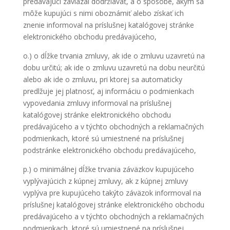
predávajúci zaviazal dodržiavať, a o spôsobe, akým sa
môže kupujúci s nimi oboznámiť alebo získať ich
znenie informoval na príslušnej katalógovej stránke
elektronického obchodu predávajúceho,
o.) o dĺžke trvania zmluvy, ak ide o zmluvu uzavretú na
dobu určitú; ak ide o zmluvu uzavretú na dobu neurčitú
alebo ak ide o zmluvu, pri ktorej sa automaticky
predlžuje jej platnosť, aj informáciu o podmienkach
vypovedania zmluvy informoval na príslušnej
katalógovej stránke elektronického obchodu
predávajúceho a v týchto obchodných a reklamačných
podmienkach, ktoré sú umiestnené na príslušnej
podstránke elektronického obchodu predávajúceho,
p.) o minimálnej dĺžke trvania záväzkov kupujúceho
vyplývajúcich z kúpnej zmluvy, ak z kúpnej zmluvy
vyplýva pre kupujúceho takýto záväzok informoval na
príslušnej katalógovej stránke elektronického obchodu
predávajúceho a v týchto obchodných a reklamačných
podmienkach, ktoré sú umiestnené na príslušnej