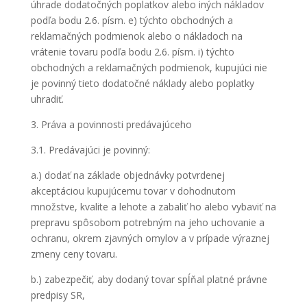
úhrade dodatočných poplatkov alebo iných nákladov
podľa bodu 2.6. písm. e) týchto obchodných a
reklamačných podmienok alebo o nákladoch na
vrátenie tovaru podľa bodu 2.6. písm. i) týchto
obchodných a reklamačných podmienok, kupujúci nie
je povinný tieto dodatočné náklady alebo poplatky
uhradiť.
3. Práva a povinnosti predávajúceho
3.1. Predávajúci je povinný:
a.) dodať na základe objednávky potvrdenej
akceptáciou kupujúcemu tovar v dohodnutom
množstve, kvalite a lehote a zabaliť ho alebo vybaviť na
prepravu spôsobom potrebným na jeho uchovanie a
ochranu, okrem zjavných omylov a v prípade výraznej
zmeny ceny tovaru.
b.) zabezpečiť, aby dodaný tovar spĺňal platné právne
predpisy SR,