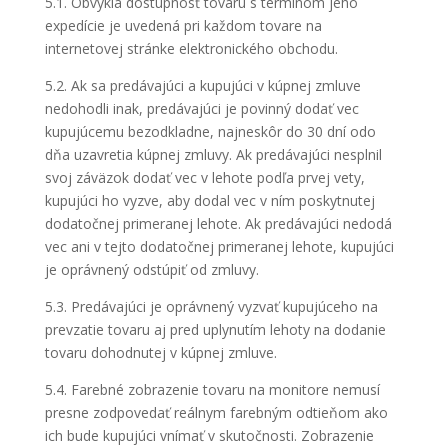
5.1. Obvyklá dostupnosť tovaru s termínom jeho
expedície je uvedená pri každom tovare na
internetovej stránke elektronického obchodu.
5.2. Ak sa predávajúci a kupujúci v kúpnej zmluve
nedohodli inak, predávajúci je povinný dodať vec
kupujúcemu bezodkladne, najneskôr do 30 dní odo
dňa uzavretia kúpnej zmluvy. Ak predávajúci nesplnil
svoj záväzok dodať vec v lehote podľa prvej vety,
kupujúci ho vyzve, aby dodal vec v ním poskytnutej
dodatočnej primeranej lehote. Ak predávajúci nedodá
vec ani v tejto dodatočnej primeranej lehote, kupujúci
je oprávnený odstúpiť od zmluvy.
5.3. Predávajúci je oprávnený vyzvať kupujúceho na
prevzatie tovaru aj pred uplynutím lehoty na dodanie
tovaru dohodnutej v kúpnej zmluve.
5.4. Farebné zobrazenie tovaru na monitore nemusí
presne zodpovedať reálnym farebným odtieňom ako
ich bude kupujúci vnímať v skutočnosti. Zobrazenie