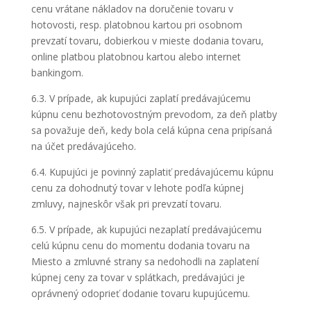
cenu vrátane nákladov na doručenie tovaru v
hotovosti, resp. platobnou kartou pri osobnom
prevzatí tovaru, dobierkou v mieste dodania tovaru,
online platbou platobnou kartou alebo internet
bankingom.
6.3. V prípade, ak kupujúci zaplatí predávajúcemu
kúpnu cenu bezhotovostným prevodom, za deň platby
sa považuje deň, kedy bola celá kúpna cena pripísaná
na účet predávajúceho.
6.4. Kupujúci je povinný zaplatiť predávajúcemu kúpnu
cenu za dohodnutý tovar v lehote podľa kúpnej
zmluvy, najneskôr však pri prevzatí tovaru.
6.5. V prípade, ak kupujúci nezaplatí predávajúcemu
celú kúpnu cenu do momentu dodania tovaru na
Miesto a zmluvné strany sa nedohodli na zaplatení
kúpnej ceny za tovar v splátkach, predávajúci je
oprávnený odoprieť dodanie tovaru kupujúcemu.