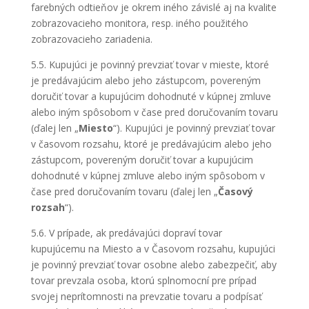
farebných odtieňov je okrem iného závislé aj na kvalite
zobrazovacieho monitora, resp. iného použitého
zobrazovacieho zariadenia.
5.5. Kupujúci je povinný prevziať tovar v mieste, ktoré
je predávajúcim alebo jeho zástupcom, povereným
doručiť tovar a kupujúcim dohodnuté v kúpnej zmluve
alebo iným spôsobom v čase pred doručovaním tovaru
(ďalej len „
Miesto
“). Kupujúci je povinný prevziať tovar
v časovom rozsahu, ktoré je predávajúcim alebo jeho
zástupcom, povereným doručiť tovar a kupujúcim
dohodnuté v kúpnej zmluve alebo iným spôsobom v
čase pred doručovaním tovaru (ďalej len „
Časový
rozsah
“).
5.6. V prípade, ak predávajúci dopraví tovar
kupujúcemu na Miesto a v Časovom rozsahu, kupujúci
je povinný prevziať tovar osobne alebo zabezpečiť, aby
tovar prevzala osoba, ktorú splnomocní pre prípad
svojej neprítomnosti na prevzatie tovaru a podpísať