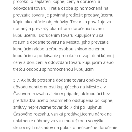
protokol o zaplatení kúpnej ceny a doručení a
odovzdaní tovaru. Tretia osoba splnomocnená na
prevzatie tovaru je povinná predložiť predávajúcemu
kópiu akceptácie objednávky. Tovar sa považuje za
dodaný a prevzatý okamihom doručenia tovaru
kupujúcemu. Doručením tovaru kupujúcemu sa
rozumie dodanie tovaru na Miesto, jeho prevzatie
kupujúcim alebo treťou osobou splnomocnenou
kupujúcim a podpísanie protokolu o zaplatení kúpnej
ceny a doručení a odovzdaní tovaru kupujúcim alebo
treťou osobou splnomocnenou kupujúcim.
5.7. Ak bude potrebné dodanie tovaru opakovať z
dôvodu neprítomnosti kupujúceho na Mieste a v
Časovom rozsahu alebo v prípade, ak kupujúci bez
predchádzajúceho písomného odstúpenia od kúpnej
zmluvy neprevezme tovar do 7 dní po uplynutí
Časového rozsahu, vzniká predávajúcemu nárok na
uplatnenie náhrady za vzniknutú škodu vo výške
skutočných nákladov na pokus o neúspešné doručenie