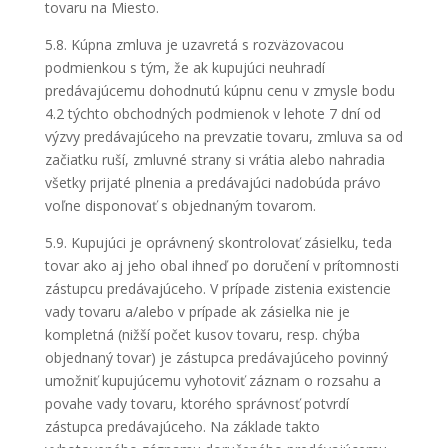
tovaru na Miesto.
5.8. Kúpna zmluva je uzavretá s rozväzovacou
podmienkou s tým, že ak kupujúci neuhradí
predávajúcemu dohodnutú kúpnu cenu v zmysle bodu
4.2 týchto obchodných podmienok v lehote 7 dní od
výzvy predávajúceho na prevzatie tovaru, zmluva sa od
začiatku ruší, zmluvné strany si vrátia alebo nahradia
všetky prijaté plnenia a predávajúci nadobúda právo
voľne disponovať s objednaným tovarom.
5.9. Kupujúci je oprávnený skontrolovať zásielku, teda
tovar ako aj jeho obal ihneď po doručení v prítomnosti
zástupcu predávajúceho. V prípade zistenia existencie
vady tovaru a/alebo v prípade ak zásielka nie je
kompletná (nižší počet kusov tovaru, resp. chýba
objednaný tovar) je zástupca predávajúceho povinný
umožniť kupujúcemu vyhotoviť záznam o rozsahu a
povahe vady tovaru, ktorého správnosť potvrdí
zástupca predávajúceho. Na základe takto