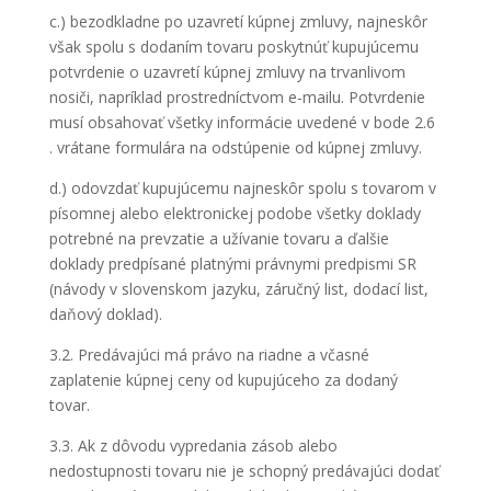
c.) bezodkladne po uzavretí kúpnej zmluvy, najneskôr
však spolu s dodaním tovaru poskytnúť kupujúcemu
potvrdenie o uzavretí kúpnej zmluvy na trvanlivom
nosiči, napríklad prostredníctvom e-mailu. Potvrdenie
musí obsahovať všetky informácie uvedené v bode 2.6
. vrátane formulára na odstúpenie od kúpnej zmluvy.
d.) odovzdať kupujúcemu najneskôr spolu s tovarom v
písomnej alebo elektronickej podobe všetky doklady
potrebné na prevzatie a užívanie tovaru a ďalšie
doklady predpísané platnými právnymi predpismi SR
(návody v slovenskom jazyku, záručný list, dodací list,
daňový doklad).
3.2. Predávajúci má právo na riadne a včasné
zaplatenie kúpnej ceny od kupujúceho za dodaný
tovar.
3.3. Ak z dôvodu vypredania zásob alebo
nedostupnosti tovaru nie je schopný predávajúci dodať