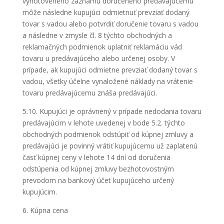
vyhotoveného záznamu doručeného predávajúcemu
môže následne kupujúci odmietnuť prevziať dodaný
tovar s vadou alebo potvrdiť doručenie tovaru s vadou
a následne v zmysle čl. 8 týchto obchodných a
reklamačných podmienok uplatniť reklamáciu vád
tovaru u predávajúceho alebo určenej osoby. V
prípade, ak kupujúci odmietne prevziať dodaný tovar s
vadou, všetky účelne vynaložené náklady na vrátenie
tovaru predávajúcemu znáša predávajúci.
5.10. Kupujúci je oprávnený v prípade nedodania tovaru
predávajúcim v lehote uvedenej v bode 5.2. týchto
obchodných podmienok odstúpiť od kúpnej zmluvy a
predávajúci je povinný vrátiť kupujúcemu už zaplatenú
časť kúpnej ceny v lehote 14 dní od doručenia
odstúpenia od kúpnej zmluvy bezhotovostným
prevodom na bankový účet kupujúceho určený
kupujúcim.
6. Kúpna cena