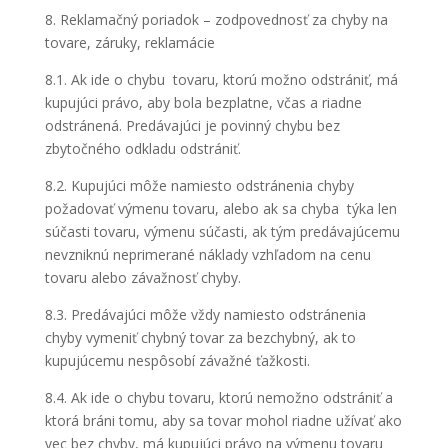
8. Reklamačný poriadok – zodpovednosť za chyby na
tovare, záruky, reklamácie
8.1. Ak ide o chybu tovaru, ktorú možno odstrániť, má
kupujúci právo, aby bola bezplatne, včas a riadne
odstránená. Predávajúci je povinný chybu bez
zbytočného odkladu odstrániť.
8.2. Kupujúci môže namiesto odstránenia chyby
požadovať výmenu tovaru, alebo ak sa chyba týka len
súčasti tovaru, výmenu súčasti, ak tým predávajúcemu
nevzniknú neprimerané náklady vzhľadom na cenu
tovaru alebo závažnosť chyby.
8.3. Predávajúci môže vždy namiesto odstránenia
chyby vymeniť chybný tovar za bezchybný, ak to
kupujúcemu nespôsobí závažné ťažkosti.
8.4. Ak ide o chybu tovaru, ktorú nemožno odstrániť a
ktorá bráni tomu, aby sa tovar mohol riadne užívať ako
vec bez chyby, má kupujúci právo na výmenu tovaru