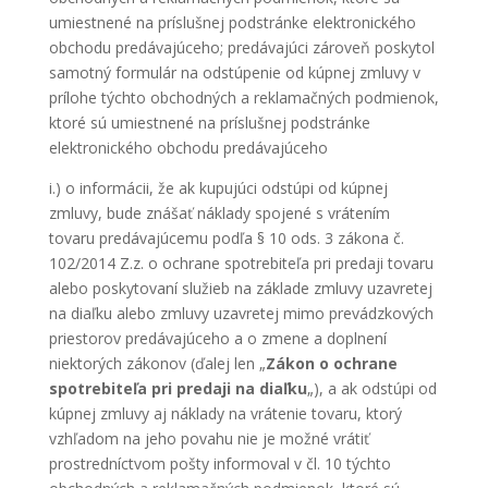
umiestnené na príslušnej podstránke elektronického
obchodu predávajúceho; predávajúci zároveň poskytol
samotný formulár na odstúpenie od kúpnej zmluvy v
prílohe týchto obchodných a reklamačných podmienok,
ktoré sú umiestnené na príslušnej podstránke
elektronického obchodu predávajúceho
i.) o informácii, že ak kupujúci odstúpi od kúpnej
zmluvy, bude znášať náklady spojené s vrátením
tovaru predávajúcemu podľa § 10 ods. 3 zákona č.
102/2014 Z.z. o ochrane spotrebiteľa pri predaji tovaru
alebo poskytovaní služieb na základe zmluvy uzavretej
na diaľku alebo zmluvy uzavretej mimo prevádzkových
priestorov predávajúceho a o zmene a doplnení
niektorých zákonov (ďalej len „
Zákon o ochrane
spotrebiteľa pri predaji na diaľku
„), a ak odstúpi od
kúpnej zmluvy aj náklady na vrátenie tovaru, ktorý
vzhľadom na jeho povahu nie je možné vrátiť
prostredníctvom pošty informoval v čl. 10 týchto