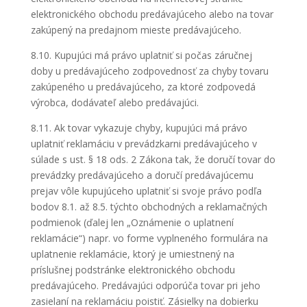
elektronického obchodu predávajúceho alebo na tovar
zakúpený na predajnom mieste predávajúceho.
8.10. Kupujúci má právo uplatniť si počas záručnej
doby u predávajúceho zodpovednosť za chyby tovaru
zakúpeného u predávajúceho, za ktoré zodpovedá
výrobca, dodávateľ alebo predávajúci.
8.11. Ak tovar vykazuje chyby, kupujúci má právo
uplatniť reklamáciu v prevádzkarni predávajúceho v
súlade s ust. § 18 ods. 2 Zákona tak, že doručí tovar do
prevádzky predávajúceho a doručí predávajúcemu
prejav vôle kupujúceho uplatniť si svoje právo podľa
bodov 8.1. až 8.5. týchto obchodných a reklamačných
podmienok (ďalej len „Oznámenie o uplatnení
reklamácie“) napr. vo forme vyplneného formulára na
uplatnenie reklamácie, ktorý je umiestnený na
príslušnej podstránke elektronického obchodu
predávajúceho. Predávajúci odporúča tovar pri jeho
zasielaní na reklamáciu poistiť. Zásielky na dobierku