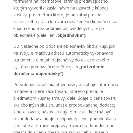
formulára na internetovej stránke predávajúceho,
ktorým vytvoril a zaslal návrh na uzavretie kúpnej
zmluvy, predmetom ktorej je odplatný prevod
vlastníckeho práva k tovaru označeného kupujúcim za
kúpnu cenu a za podmienok, uvedených v tejto
objednávke (ďalej len „
objednávka
“).
2.2 Následne po odoslaní objednávky obdrží kupujúci
na svoju e-mailovú adresu automaticky vykonávané
oznámenie o prijatí objednávky do elektronického
systému predávajúceho (ďalej len „
potvrdenie
doručenia objednávky
“).
Potvrdenie doručenia objednávky obsahuje informáciu
o názve a špecifikácii tovaru, ktorého predaj je
predmetom kúpnej zmluvy, ďalej údaje o cene tovaru
a/alebo iných služieb, údaj o predpokladanej dodacej
lehote tovaru, názov a údaje o mieste, kde má byť
tovar dodaný a údaje o prípadnej cene, podmienkach,
spôsobe a termíne prepravy tovaru do dohodnutého
miesta doručenia tovaru pre kupujúceho, údaje o