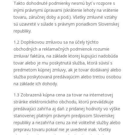
Takto dohodnuté podmienky nesmú byť v rozpore s
inými právnymi úpravami (skrátenie lehoty na vrátenie
tovaru, záručnej doby a pod.). Všetky zmluvné vzťahy
sú uzavreté v súlade s právnym poriadkom Slovenskej
republiky.
1.2 Doplnkovou zmluvou sa na účely týchto
obchodných a reklamačných podmienok rozumie
zmluva/ faktúra, na základe ktorej kupujúci nadobúda
tovar alebo je mu poskytnutá služba, ktorá súvisí s
predmetom kúpnej zmluvy, ak je tovar dodávaný alebo
služba poskytovaná predávajúcim alebo treťou osobou
na základe ich dohody.
1.3 Zobrazená kúpna cena za tovar na internetovej
stránke elektronického obchodu, ktorú prevádzkuje
predávajúci zahŕňa aj daň z pridanej hodnoty vo výške
stanovenej platným právnym predpisom Slovenskej
republiky a nezahŕňa cenu za iné voliteľné služby alebo
prepravu tovaru pokiaľ nie je uvedené inak. Všetky