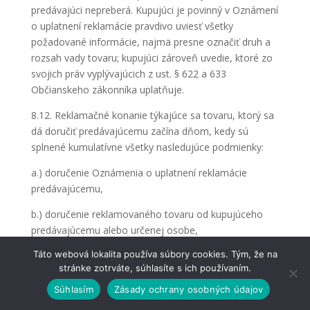
predávajúci nepreberá. Kupujúci je povinný v Oznámení
o uplatnení reklamácie pravdivo uviesť všetky
požadované informácie, najmä presne označiť druh a
rozsah vady tovaru; kupujúci zároveň uvedie, ktoré zo
svojich práv vyplývajúcich z ust. § 622 a 633
Občianskeho zákonníka uplatňuje.
8.12. Reklamačné konanie týkajúce sa tovaru, ktorý sa
dá doručiť predávajúcemu začína dňom, kedy sú
splnené kumulatívne všetky nasledujúce podmienky:
a.) doručenie Oznámenia o uplatnení reklamácie
predávajúcemu,
b.) doručenie reklamovaného tovaru od kupujúceho
predávajúcemu alebo určenej osobe,
Táto webová lokalita používa súbory cookies. Tým, že na
8.13. Predávajúci alebo určená osoba vydá
stránke zotrváte, súhlasíte s ich používaním.
kupujúcemu potvrdenie o uplatnení reklamácie tovaru
vo vhodnej forme zvolenej predávajúcim, napr. vo
Súhlasím
Zásady ochrany osobných údajov
forme mailu alebo v písomnej podobe, v ktorom je