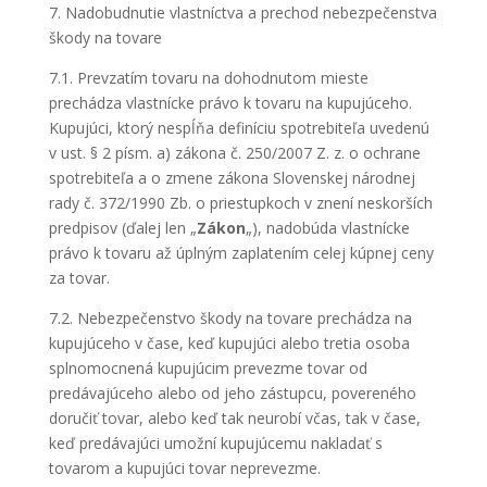
7. Nadobudnutie vlastníctva a prechod nebezpečenstva
škody na tovare
7.1. Prevzatím tovaru na dohodnutom mieste
prechádza vlastnícke právo k tovaru na kupujúceho.
Kupujúci, ktorý nespĺňa definíciu spotrebiteľa uvedenú
v ust. § 2 písm. a) zákona č. 250/2007 Z. z. o ochrane
spotrebiteľa a o zmene zákona Slovenskej národnej
rady č. 372/1990 Zb. o priestupkoch v znení neskorších
predpisov (ďalej len „
Zákon
„), nadobúda vlastnícke
právo k tovaru až úplným zaplatením celej kúpnej ceny
za tovar.
7.2. Nebezpečenstvo škody na tovare prechádza na
kupujúceho v čase, keď kupujúci alebo tretia osoba
splnomocnená kupujúcim prevezme tovar od
predávajúceho alebo od jeho zástupcu, povereného
doručiť tovar, alebo keď tak neurobí včas, tak v čase,
keď predávajúci umožní kupujúcemu nakladať s
tovarom a kupujúci tovar neprevezme.