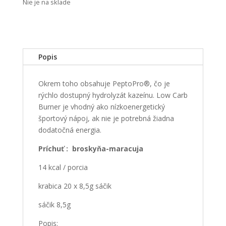
Nie je na sklade
Popis
Okrem toho obsahuje PeptoPro®, čo je
rýchlo dostupný hydrolyzát kazeínu. Low Carb
Burner je vhodný ako nízkoenergetický
športový nápoj, ak nie je potrebná žiadna
dodatočná energia.
Príchuť : broskyňa-maracuja
14 kcal / porcia
krabica 20 x 8,5g sáčik
sáčik 8,5g
Popis: