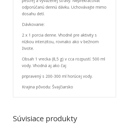
pestrej a vyváženej stravy. Neprekračovať
odporúčanú dennú dávku. Uchovávajte mimo
dosahu detí.
Dávkovanie:
2 x 1 porcia denne. Vhodné pre aktivity s
nízkou intenzitou, rovnako ako v bežnom
živote.
Obsah 1 vrecka (8,5 g) v cca rozpustí. 500 ml
vody. Vhodná aj ako čaj
pripravený s 200-300 ml horúcej vody.
Krajina pôvodu: Švajčiarsko
Súvisiace produkty