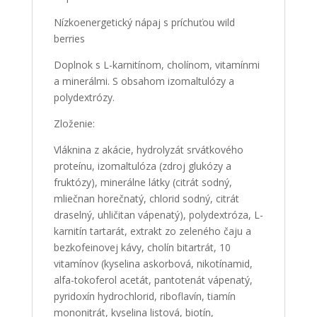
Nízkoenergetický nápaj s príchuťou wild
berries
Doplnok s L-karnitínom, cholínom, vitamínmi
a minerálmi. S obsahom izomaltulózy a
polydextrózy.
Zloženie:
Vláknina z akácie, hydrolyzát srvátkového
proteínu, izomaltulóza (zdroj glukózy a
fruktózy), minerálne látky (citrát sodný,
mliečnan horečnatý, chlorid sodný, citrát
draselný, uhličitan vápenatý), polydextróza, L-
karnitín tartarát, extrakt zo zeleného čaju a
bezkofeinovej kávy, cholín bitartrát, 10
vitamínov (kyselina askorbová, nikotínamid,
alfa-tokoferol acetát, pantotenát vápenatý,
pyridoxín hydrochlorid, riboflavín, tiamín
mononitrát, kyselina listová, biotín,