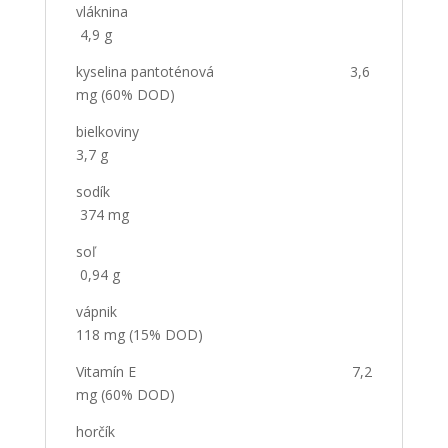
vláknina
4,9 g
kyselina pantoténová 3,6
mg (60% DOD)
bielkoviny
3,7 g
sodík
374 mg
soľ
0,94 g
vápnik
118 mg (15% DOD)
Vitamín E 7,2
mg (60% DOD)
horčík