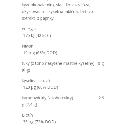
kyanokobalamín), sladidlo sukralóza,
okyslovadlo – kyselina jablčná, farbivo –
extrakt z papriky.
energia
175 kJ (42 kcal)
Niacín
10 mg (63% DOD)
tuky (z toho nasýtené mastné kyseliny) 0 g
(0 g)
kyselina listová
120 µg (60% DOD)
karbohydráty (z toho cukry) 2,9
g (2,4 g)
Biotín
36 µg (72% DOD)