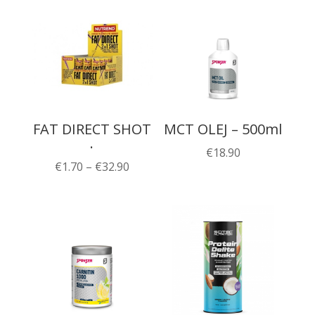
FAT DIRECT SHOT
MCT OLEJ – 500ml
.
€
18.90
Price
€
1.70
–
€
32.90
range:
€1.70
through
€32.90