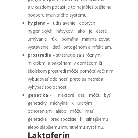
a v každom počasí je to najdôležitejšie na
podporu imunitného systému,
hygiena
– udržiavanie dobrých
hygienických návykov, ako je časté
umývanie rúk, pomáha minimalizovať
vystavenie detí patogénom a infekciám,
prostredie
– stretnutie sa s rôznymi
mikróbmi a baktériami v domácom či
školskom prostredí môže pomôcť voči nim
vybudovať odolnosť, preto sa netreba
vyhýbať spoločnosti,
genetika
– niektoré deti môžu byť
geneticky náchylné k určitým
ochoreniam alebo môžu mať
genetické predispozície k silnejšiemu
alebo slabšiemu imunitnému systému.
Laktoferín