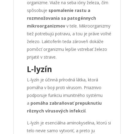
organizme. Viaže na seba ióny železa, čím
spôsobuje
spomalenie rastu a
rozmnožovania sa patogénnych
mikroorganizmov
v tele. Mikroorganizmy
tiež potrebujú potravu, a tou je práve voľné
železo. Laktoferín teda zároveň dokáže
pomôcť organizmu lepšie vstrebať železo
prijaté v strave.
L-lyzín
L-lyzín je účinná prírodná látka, ktorá
pomáha v boji proti vírusom. Priaznivo
podporuje funkciu imunitného systému
a
pomáha zabraňovať prepuknutiu
rôznych vírusových infekcií
.
L-lyzín je esenciálna aminokyselina, ktorú si
telo nevie samo vytvoriť, a preto ju