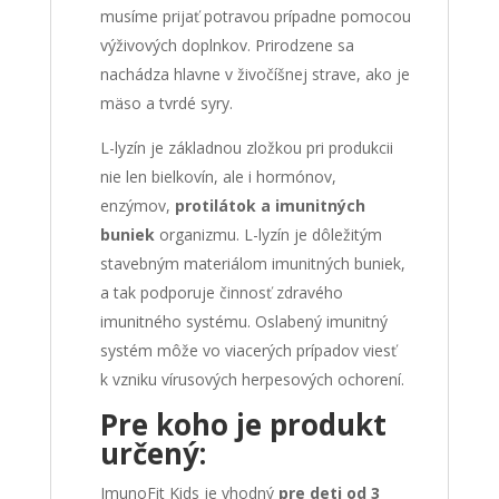
musíme prijať potravou prípadne pomocou
výživových doplnkov. Prirodzene sa
nachádza hlavne v živočíšnej strave, ako je
mäso a tvrdé syry.
L-lyzín je základnou zložkou pri produkcii
nie len bielkovín, ale i hormónov,
enzýmov,
protilátok a imunitných
buniek
organizmu. L-lyzín je dôležitým
stavebným materiálom imunitných buniek,
a tak podporuje činnosť zdravého
imunitného systému. Oslabený imunitný
systém môže vo viacerých prípadov viesť
k vzniku vírusových herpesových ochorení.
Pre koho je produkt
určený:
ImunoFit Kids je vhodný
pre deti od 3