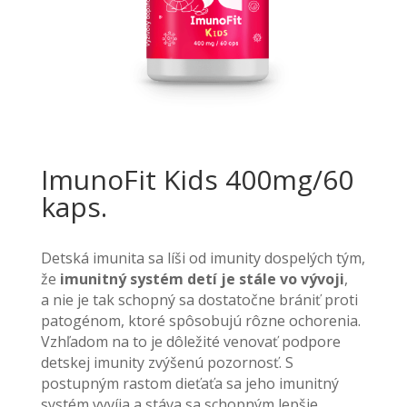
ImunoFit Kids 400mg/60
kaps.
Detská imunita sa líši od imunity dospelých tým,
že
imunitný systém detí je stále vo vývoji
,
a nie je tak schopný sa dostatočne brániť proti
patogénom, ktoré spôsobujú rôzne ochorenia.
Vzhľadom na to je dôležité venovať podpore
detskej imunity zvýšenú pozornosť. S
postupným rastom dieťaťa sa jeho imunitný
systém vyvíja a stáva sa schopným lepšie