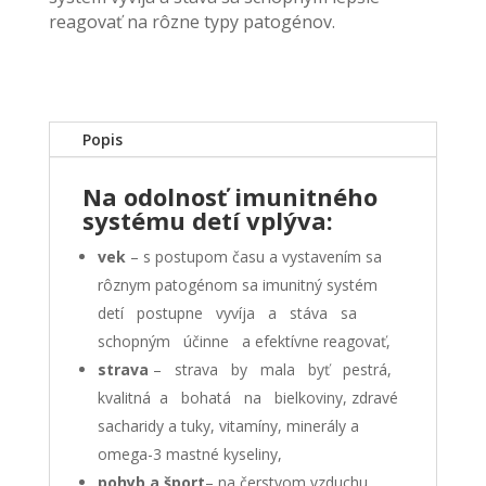
reagovať na rôzne typy patogénov.
Popis
Na odolnosť imunitného
systému detí vplýva:
vek
– s postupom času a vystavením sa
rôznym patogénom sa imunitný systém
detí postupne vyvíja a stáva sa
schopným účinne a efektívne reagovať,
strava
– strava by mala byť pestrá,
kvalitná a bohatá na bielkoviny, zdravé
sacharidy a tuky, vitamíny, minerály a
omega-3 mastné kyseliny,
pohyb a šport
– na čerstvom vzduchu