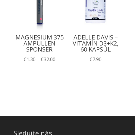
MAGNESIUM 375
ADELLE DAVIS –
AMPULLEN
VITAMÍN D3+K2,
SPONSER
60 KAPSÚL
Price
€
1.30
–
€
32.00
€
7.90
range:
€1.30
through
€32.00
Sledujte nás