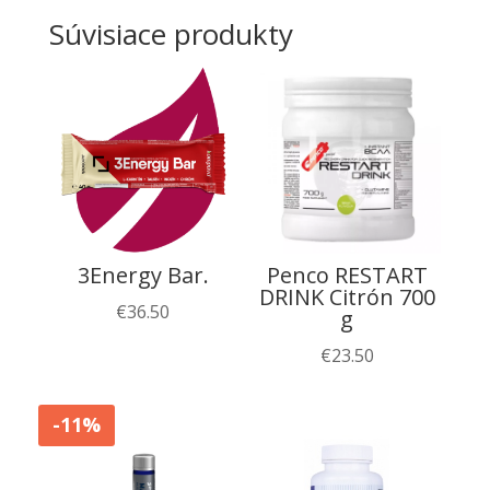
Súvisiace produkty
3Energy Bar.
Penco RESTART
DRINK Citrón 700
€
36.50
g
€
23.50
-11%