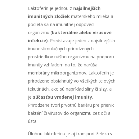
Laktoferín je jednou z
najsilnejších
imunitných zložiek
materského mlieka a
podieľa sa na imunitnej odpovedi
organizmu (
bakteriálne alebo vírusové
infekcie)
. Predstavuje jeden z najsilnejších
imunostimulačných prirodzených
prostriedkov nášho organizmu na podporu
imunity vzhľadom na to, že narúša
membrány mikroorganizmov. Laktoferín je
prirodzene obsiahnutý vo všetkých telových
tekutinách, ako sú napríklad sliny či slzy, a
je
súčasťou vrodenej imunity
.
Prirodzene tvorí prvotnú bariéru pre prienik
baktérií či vírusov do organizmu cez oči a
ústa.
Úlohou laktoferínu je aj transport železa v