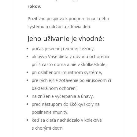
rokov.
Pozitívne prispieva k podpore imunitného
systému a udržaniu zdravia detí.
Jeho užívanie je vhodné:
počas jesennej i zimnej sezóny,
ak býva Vaše dieťa z dôvodu ochorenia
príliš často doma a nie v škôlke/škole,
pri oslabenom imunitnom systéme,
pre rýchlejšie zotavenie po vírusovom či
bakteriálnom ochorení,
na zníženie vyčerpania a únavy,
pred nástupom do škôlky/školy na
posilnenie imunity,
keď sa dieťa nachádzalo v kolektíve
s chorými deťmi