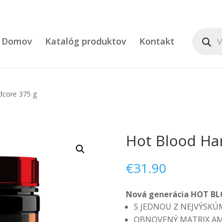
Product
search
Domov
Katalóg produktov
Kontakt
dcore 375 g
Hot Blood Ha
€
31.90
Nová generácia HOT B
S JEDNOU Z NEJVÝSKÚ
OBNOVENÝ MATRIX AM