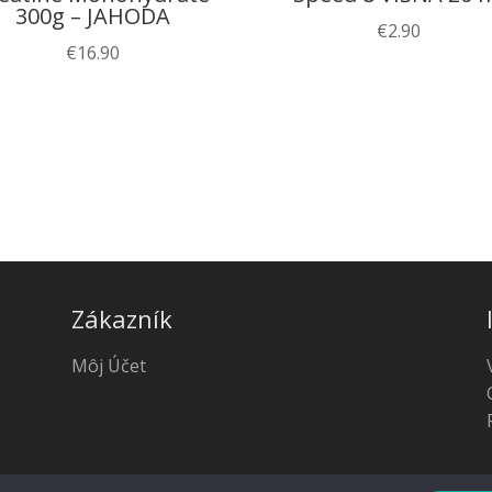
300g – JAHODA
€
2.90
€
16.90
Zákazník
Môj Účet