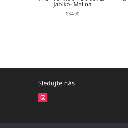
Jablko- Malina
€
34.90
Sledujte nás