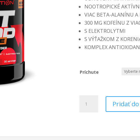
NOOTROPICKÉ AKTÍVN
VIAC BETA-ALANÍNU A 
300 MG KOFEÍNU Z VI
S ELEKTROLYTMI
S VÝŤAŽKOM Z KORENIA
KOMPLEX ANTIOXIDA
Príchute
množstvo
Pridať do
Hot
Blood
Hardcore
375
g