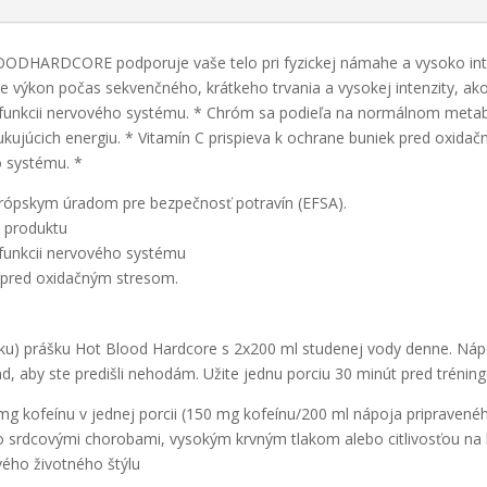
DHARDCORE podporuje vaše telo pri fyzickej námahe a vysoko inte
 výkon počas sekvenčného, ​​krátkeho trvania a vysokej intenzity, ako j
j funkcii nervového systému. * Chróm sa podieľa na normálnom metab
júcich energiu. * Vitamín C prispieva k ochrane buniek pred oxidačn
o systému. *
urópskym úradom pre bezpečnosť potravín (EFSA).
i produktu
j funkcii nervového systému
k pred oxidačným stresom.
ku) prášku Hot Blood Hardcore s 2x200 ml studenej vody denne. Nápo
nd, aby ste predišli nehodám. Užite jednu porciu 30 minút pred tréni
mg kofeínu v jednej porcii (150 mg kofeínu/200 ml nápoja pripravenéh
o srdcovými chorobami, vysokým krvným tlakom alebo citlivosťou na 
vého životného štýlu