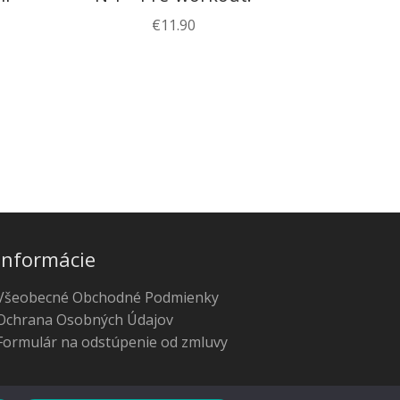
€
11.90
Informácie
Všeobecné Obchodné Podmienky
Ochrana Osobných Údajov
Formulár na odstúpenie od zmluvy