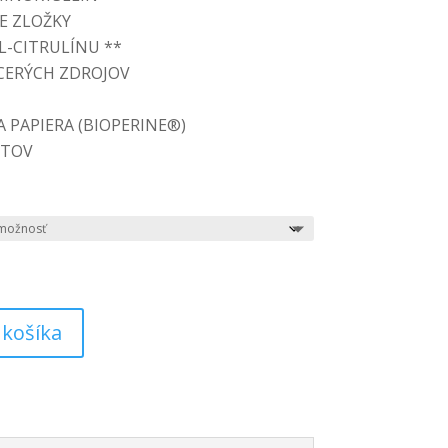
E ZLOŽKY
L-CITRULÍNU **
ACERÝCH ZDROJOV
 PAPIERA (BIOPERINE®)
NTOV
 košíka