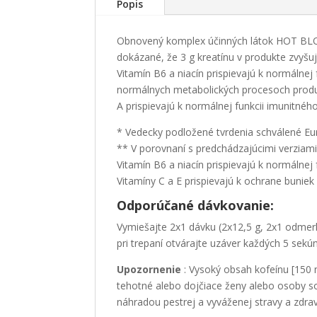
Popis
Obnovený komplex účinných látok HOT BLOO
dokázané, že 3 g kreatínu v produkte zvyšuje
Vitamín B6 a niacín prispievajú k normálne
normálnych metabolických procesoch produku
A prispievajú k normálnej funkcii imunitnéh
* Vedecky podložené tvrdenia schválené E
** V porovnaní s predchádzajúcimi verziam
Vitamín B6 a niacín prispievajú k normálne
Vitamíny C a E prispievajú k ochrane bunie
Odporúčané dávkovanie:
Vymiešajte 2x1 dávku (2x12,5 g, 2x1 odmer
pri trepaní otvárajte uzáver každých 5 sekú
Upozornenie
: Vysoký obsah kofeínu [150 
tehotné alebo dojčiace ženy alebo osoby s
náhradou pestrej a vyváženej stravy a zdra