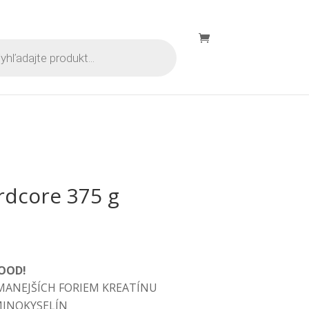
s
rdcore 375 g
LOOD!
MANEJŠÍCH FORIEM KREATÍNU
INOKYSELÍN