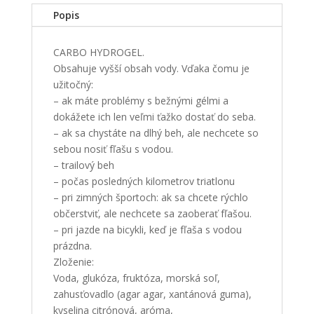
Popis
CARBO HYDROGEL.
Obsahuje vyšší obsah vody. Vďaka čomu je
užitočný:
– ak máte problémy s bežnými gélmi a
dokážete ich len veľmi ťažko dostať do seba.
– ak sa chystáte na dlhý beh, ale nechcete so
sebou nosiť fľašu s vodou.
– trailový beh
– počas posledných kilometrov triatlonu
– pri zimných športoch: ak sa chcete rýchlo
občerstviť, ale nechcete sa zaoberať fľašou.
– pri jazde na bicykli, keď je fľaša s vodou
prázdna.
Zloženie:
Voda, glukóza, fruktóza, morská soľ,
zahusťovadlo (agar agar, xantánová guma),
kyselina citrónová, aróma,