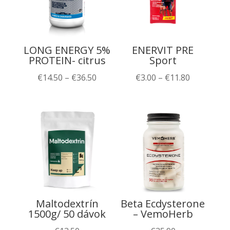
LONG ENERGY 5%
ENERVIT PRE
PROTEIN- citrus
Sport
Price
Price
€
14.50
–
€
36.50
€
3.00
–
€
11.80
range:
range:
€14.50
€3.00
through
through
€36.50
€11.80
Maltodextrín
Beta Ecdysterone
1500g/ 50 dávok
– VemoHerb