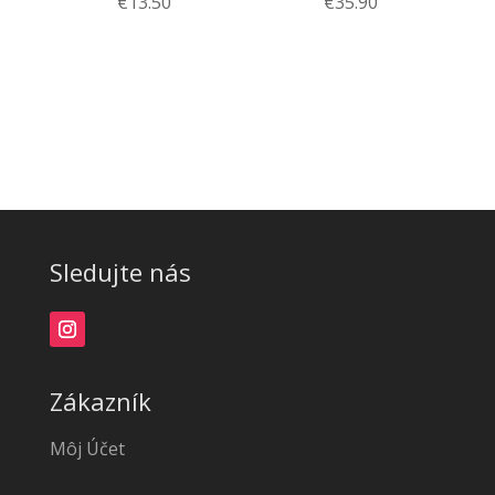
€
13.50
€
35.90
Sledujte nás
Zákazník
Môj Účet