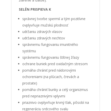
žiarenie a ďalšie).
SELÉN PRISPIEVA K
správnej tvorbe spermií a tým pozitívne
ovplyvňuje mužskú plodnosť
udržaniu zdravých vlasov
udržaniu zdravých nechtov
správnemu fungovaniu imunitného
systému
správnemu fungovaniu štítnej žľazy
ochrane buniek pred oxidačným stresom
pomáha chrániť pred nádorovými
ochoreniami (na pľúcach, črevách a
prostate)
pomáha chrániť bunky a celý organizmus
pred nepriaznivými vplyvmi
priaznivo ovplyvňuje krvný tlak, pôsobí na
regeneráciu srdcového svalu