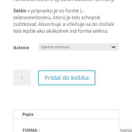
Selén
v prípravku je vo forme L-
selenometionínu, ktorú je telo schopné
zužitkovať. Absorbuje a včleňuje sa do zložiek
tela lepšie ako akákoľvek iná forma selénu.
Balenie
množstvo
Pridať do košíka
ADELLE
DAVIS
-
SELÉN,
200
MCG,
Popis
60
KAPSÚL
FORMA :
kapsu