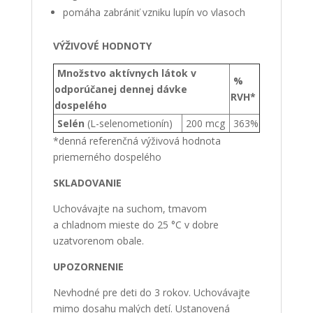
pomáha zabrániť vzniku lupín vo vlasoch
VÝŽIVOVÉ HODNOTY
Množstvo aktívnych látok v
%
odporúčanej dennej dávke
RVH*
dospelého
Selén
(L-selenometionín)
200 mcg
363%
*denná referenčná výživová hodnota
priemerného dospelého
SKLADOVANIE
Uchovávajte na suchom, tmavom
a chladnom mieste do 25 °C v dobre
uzatvorenom obale.
UPOZORNENIE
Nevhodné pre deti do 3 rokov. Uchovávajte
mimo dosahu malých detí. Ustanovená