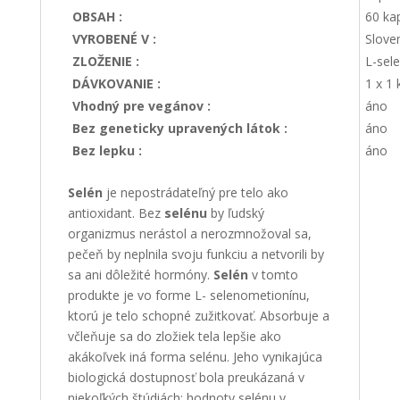
OBSAH :
60 kap
VYROBENÉ V :
Slove
ZLOŽENIE :
L-sele
DÁVKOVANIE :
1 x 1 
Vhodný pre vegánov :
áno
Bez geneticky upravených látok :
áno
Bez lepku :
áno
Selén
je nepostrádateľný pre telo ako
antioxidant. Bez
selénu
by ľudský
organizmus nerástol a nerozmnožoval sa,
pečeň by neplnila svoju funkciu a netvorili by
sa ani dôležité hormóny.
Selén
v tomto
produkte je vo forme L- selenometionínu,
ktorú je telo schopné zužitkovať. Absorbuje a
včleňuje sa do zložiek tela lepšie ako
akákoľvek iná forma selénu. Jeho vynikajúca
biologická dostupnosť bola preukázaná v
niekoľkých štúdiách: hodnoty selénu v