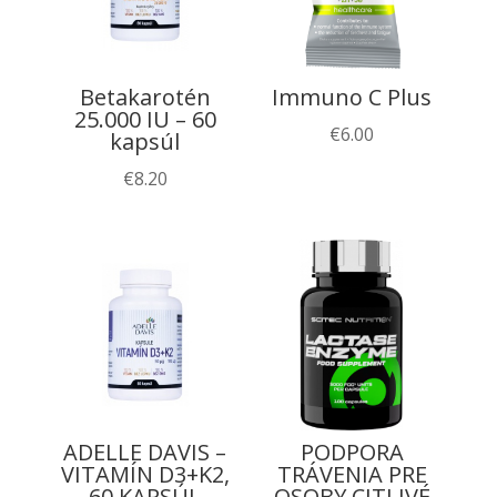
Betakarotén
Immuno C Plus
25.000 IU – 60
€
6.00
kapsúl
€
8.20
ADELLE DAVIS –
PODPORA
VITAMÍN D3+K2,
TRÁVENIA PRE
60 KAPSÚL
OSOBY CITLIVÉ