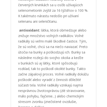
červených krvinkách sa u osôb užívajúcich
selenometionín zvýšil za 16 týždňov o 100 %.
K takémuto nárastu nedošlo pri užívaní
selenanu ani seleničitanu.
antioxidant:
látka, ktorá obmedzuje alebo
znižuje množstvo voľných radikálov. Voľné
radikály sú veľmi malé škodlivé častice. Tým,
že sú voľné, chcú sa na niečo naviazať. Preto
útočia na bunky a poškodzujú ich. Bunky sa
následne rozlejú do svojho okolia a keďže
v bunkách sú aj látky, ktoré spôsobujú
rozklad, tak to poškodí okolité bunky. Takto
začne zápalový proces. Voľné radikály dokážu
poškodiť alebo vyradiť z činnosti dôležité
súčasti tela. Voľné radikály vznikajú najmä
nesprávnou životosprávou (zlé stravovanie,
málo pohybu, fajčenie...) alebo chemickým
stresom zvonku (znečistené ovzdušie,