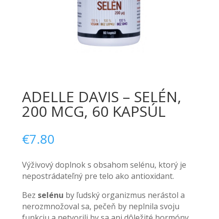
ADELLE DAVIS – SELÉN,
200 MCG, 60 KAPSÚL
€
7.80
Výživový doplnok s obsahom selénu, ktorý je
nepostrádateľný pre telo ako antioxidant.
Bez
selénu
by ľudský organizmus nerástol a
nerozmnožoval sa, pečeň by neplnila svoju
funkciu a netvorili by sa ani dôležité hormóny.