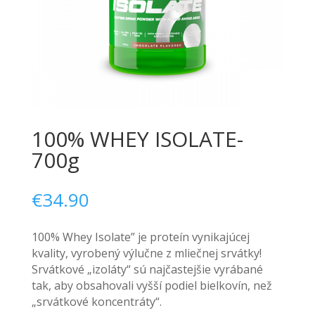
100% WHEY ISOLATE-
700g
€
34.90
100% Whey Isolate” je proteín vynikajúcej
kvality, vyrobený výlučne z mliečnej srvátky!
Srvátkové „izoláty“ sú najčastejšie vyrábané
tak, aby obsahovali vyšší podiel bielkovín, než
„srvátkové koncentráty“.