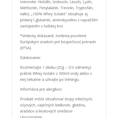
menovite: Histidín, Izoleucín, Leucín, Lyzín,
Methionín, Fenylalanín, Treonín, Tryptofán,
Valín). „100% Whey Isolate” obsahuje aj
pridaný l-glutamín, aminokyselinu s najväčším
zastúpením v ľudskej krvi.
*Vedecky dokázané, tvrdenia povolené
Európskym úradom pre bezpečnosť potravín
(EFSA).
Dávkovanie:
Rozmiešajte 1 dávku (25g – 2/3 odmerky)
prášok Whey Isolate v 300ml vody alebo v
inej tekutine a užívajte po tréningu.
Informácia pre alergikov:
Produkt môže obsahovať stopy mliečnych,
sójových, vaječných bielkovín, gluténu,
arašidov a lieskových orieškov!
Upozornenie: