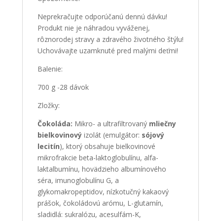
Neprekračujte odporúčanú dennú dávku!
Produkt nie je náhradou vyváženej,
rôznorodej stravy a zdravého životného štýlu!
Uchovávajte uzamknuté pred malými deťmi!
Balenie:
700 g -28 dávok
Zložky:
Čokoláda:
Mikro- a ultrafiltrovaný
mliečny
bielkovinový
izolát (emulgátor:
sójový
lecitín
), ktorý obsahuje bielkovinové
mikrofrakcie beta-laktoglobulínu, alfa-
laktalbumínu, hovädzieho albumínového
séra, imunoglobulínu G, a
glykomakropeptidov, nízkotučný kakaový
prášok, čokoládovú arómu, L-glutamín,
sladidlá: sukralózu, acesulfám-K,