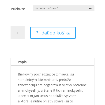
Príchute
množstvo
Pridať do košíka
100%
WHEY
ISOLATE-
700g
Popis
Bielkoviny pochádzajúce z mlieka, sú
kompletnými bielkovinami, pretože
zabezpečujú pre organizmus všetky potrebné
aminokyseliny; vrátane 9-tich aminokyselín,
ktoré si organizmus nedokáže vytvoriť
a ktoré je nutné prijať v strave (sú to