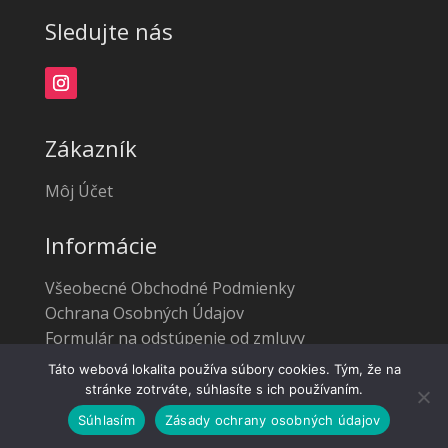
Sledujte nás
Zákazník
Môj Účet
Informácie
Všeobecné Obchodné Podmienky
Ochrana Osobných Údajov
Formulár na odstúpenie od zmluvy
Táto webová lokalita používa súbory cookies. Tým, že na
stránke zotrváte, súhlasíte s ich používaním.
Súhlasím
Zásady ochrany osobných údajov
© 2022 | Beží na
Web4.sk