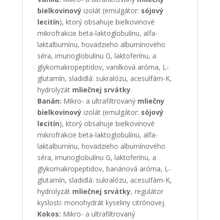
bielkovinový
izolát (emulgátor:
sójový
lecitín
), ktorý obsahuje bielkovinové
mikrofrakcie beta-laktoglobulínu, alfa-
laktalbumínu, hovädzieho albumínového
séra, imunoglobulínu G, laktoferínu, a
glykomakropeptidov, vanilková aróma, L-
glutamín, sladidlá: sukralózu, acesulfám-K,
hydrolyzát
mliečnej srvátky
.
Banán:
Mikro- a ultrafiltrovaný
mliečny
bielkovinový
izolát (emulgátor:
sójový
lecitín
), ktorý obsahuje bielkovinové
mikrofrakcie beta-laktoglobulínu, alfa-
laktalbumínu, hovädzieho albumínového
séra, imunoglobulínu G, laktoferínu, a
glykomakropeptidov, banánová aróma, L-
glutamín, sladidlá: sukralózu, acesulfám-K,
hydrolyzát
mliečnej srvátky
, regulátor
kyslosti: monohydrát kyseliny citrónovej.
Kokos:
Mikro- a ultrafiltrovaný