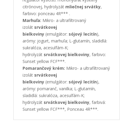
citrónovej, hydrolyzát
mliečnej srvátky
,
farbivo: ponceau 4R*** .
Marhuľa:
Mikro- a ultrafiltrovaný
izolát
srvátkovej
bielkoviny
(emulgátor:
sójový lecitín
),
arómy: jogurt, marhuľa; L-glutamín, sladidlá:
sukralóza, acesulfám-K;
hydrolyzát
srvátkovej bielkoviny
, farbivo:
Sunset yellow FCF***.
Pomarančový krém:
Mikro- a ultrafiltrovaný
izolát
srvátkovej
bielkoviny
(emulgátor:
sójový lecitín
),
arómy: pomaranč, vanilka; L-glutamín,
sladidlá: sukralóza, acesulfám-K;
hydrolyzát
srvátkovej bielkoviny
, farbivá:
Sunset yellow FCF***, Ponceau 4R***.