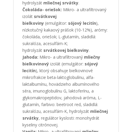
hydrolyzát
mliečnej srvátky
.
Čokoláda- oriešok:
Mikro- a ultrafiltrovaný
izolát
srvátkovej
bielkoviny
(emulgátor:
sójový lecitín
),
nízkotučný kakaový prášok (10-12%), arómy:
čokoláda, oriešok; L-glutamín, sladidlá:
sukralóza, acesulfám-K;
hydrolyzát
srvátkovej bielkoviny
.
Jahoda:
Mikro- a ultrafiltrovaný
mliečny
bielkovinový
izolát (emulgátor:
sójový
lecitín
), ktorý obsahuje bielkovinové
mikrofrakcie beta-laktoglobulínu, alfa-
laktalbumínu, hovädzieho albumínového
séra, imunoglobulínu G, laktoferínu, a
glykomakropeptidov, jahodová aróma, L-
glutamín, farbivo: beetroot red, sladidlá:
sukralózu, acesulfám-K, hydrolyzát
mliečnej
srvátky
, regulátor kyslosti: monohydrát
kyseliny citrónovej.
Vanila:
Mikro- a ultrafiltrovaný
mliečny