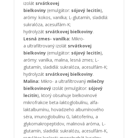
izolát
srvátkovej
bielkoviny
(emulgátor:
sójový lecitín
),
arómy: kokos, vanilka; L-glutamín, sladidlá:
sukralóza, acesulfám-K;
hydrolyzát
srvátkovej bielkoviny
.
Lesná zmes- vanilka:
Mikro-
a ultrafiltrovaný izolát
srvátkovej
bielkoviny
(emulgátor:
sójový lecitín
),
arómy: vanilka, malina, lesná zmes; L-
glutamín, sladidlá: sukralóza, acesulfám-K;
hydrolyzát
srvátkovej bielkoviny
.
Malina:
Mikro- a ultrafiltrovaný
mliečny
bielkovinový
izolát (emulgátor:
sójový
lecitín
), ktorý obsahuje bielkovinové
mikrofrakcie beta-laktoglobulínu, alfa-
laktalbumínu, hovädzieho albumínového
séra, imunoglobulínu G, laktoferínu, a
glykomakropeptidov, malinová aróma, L-
glutamín, sladidlá: sukralózu, acesulfám-K,
regulátor kyslosti: monohydrát kyseliny