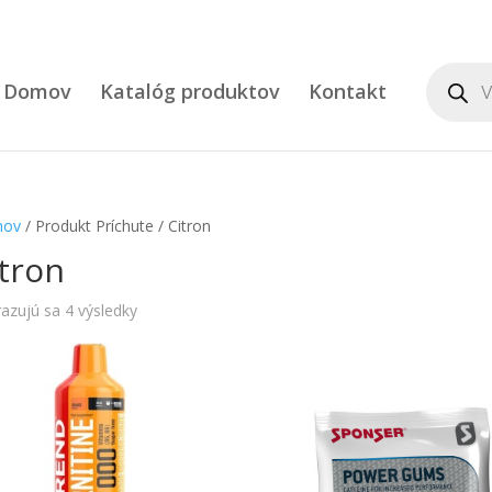
Product
search
Domov
Katalóg produktov
Kontakt
ov
/ Produkt Príchute / Citron
tron
azujú sa 4 výsledky