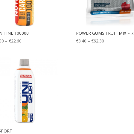
NITINE 100000
POWER GUMS FRUIT MIX – 7
Price
Price
00
–
€
22.60
€
3.40
–
€
62.30
range:
range:
€22.00
€3.40
through
through
€22.60
€62.30
SPORT