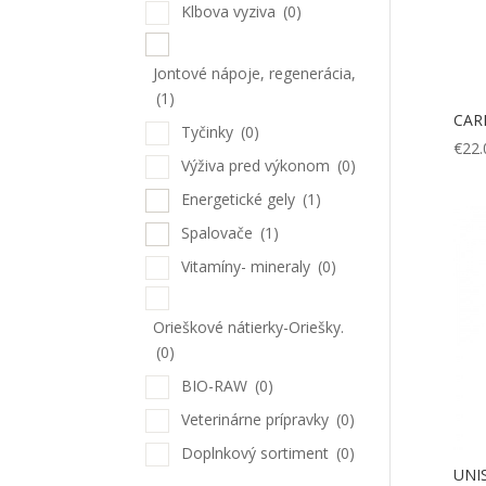
Klbova vyziva
(0)
Jontové nápoje, regenerácia,
(1)
CAR
Tyčinky
(0)
€
22.
Výživa pred výkonom
(0)
Energetické gely
(1)
Spalovače
(1)
Vitamíny- mineraly
(0)
Orieškové nátierky-Oriešky.
(0)
BIO-RAW
(0)
Veterinárne prípravky
(0)
Doplnkový sortiment
(0)
UNI