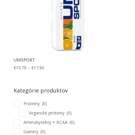
UNISPORT
Price
€
10.70
–
€
17.80
range:
€10.70
through
Kategórie produktov
€17.80
Proteiny
(0)
Veganské proteiny
(0)
Aminokyseliny + BCAA
(0)
Gainery
(0)