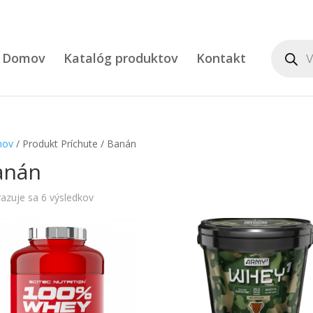
Product
search
Domov
Katalóg produktov
Kontakt
ov
/ Produkt Príchute / Banán
anán
azuje sa 6 výsledkov