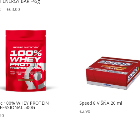
H ENERGY BAR -45g
Price
0
–
€
63.00
range:
€2.20
through
€63.00
tec 100% WHEY PROTEIN
Speed 8 VIŠŇA 20 ml
FESSIONAL 500G
€
2.90
90