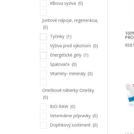
Klbova vyziva
(0)
Jontové nápoje, regenerácia,
(0)
100
Tyčinky
(1)
PRO
€
68.
Výživa pred výkonom
(0)
Energetické gely
(1)
Spalovače
(0)
Vitamíny- mineraly
(0)
Orieškové nátierky-Oriešky.
(0)
BIO-RAW
(0)
Veterinárne prípravky
(0)
Doplnkový sortiment
(0)