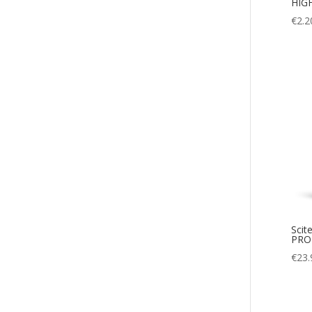
HIG
€
2.2
Sci
PRO
€
23.