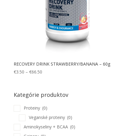
RECOVERY DRINK STRAWBERRY/BANANA – 60g
Price
€
3.50
–
€
66.50
range:
€3.50
through
Kategórie produktov
€66.50
Proteiny
(0)
Veganské proteiny
(0)
Aminokyseliny + BCAA
(0)