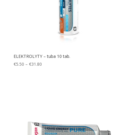
ELEKTROLYTY – tuba 10 tab.
Price
€
5.50
–
€
31.80
range:
€5.50
through
€31.80