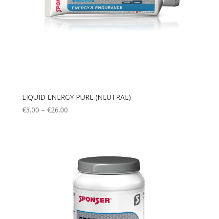
LIQUID ENERGY PURE (NEUTRAL)
Price
€
3.00
–
€
26.00
range:
€3.00
through
€26.00