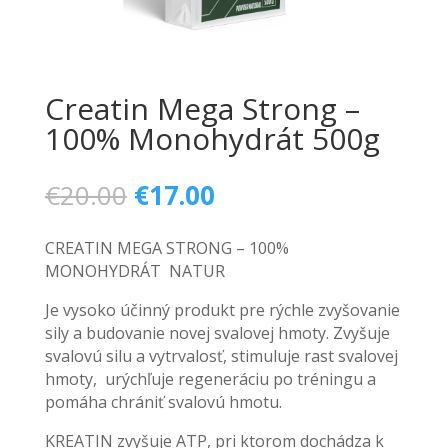
Creatin Mega Strong –
100% Monohydrát 500g
Pôvodná
Aktuálna
€
20.00
€
17.00
cena
cena
bola:
je:
CREATIN MEGA STRONG – 100%
€20.00.
€17.00.
MONOHYDRÁT
NATUR
Je vysoko účinný produkt pre rýchle zvyšovanie
sily a budovanie novej svalovej hmoty. Zvyšuje
svalovú silu a vytrvalosť, stimuluje rast svalovej
hmoty,
urýchľuje regeneráciu po tréningu a
pomáha chrániť svalovú hmotu.
KREATIN zvyšuje ATP, pri ktorom dochádza k