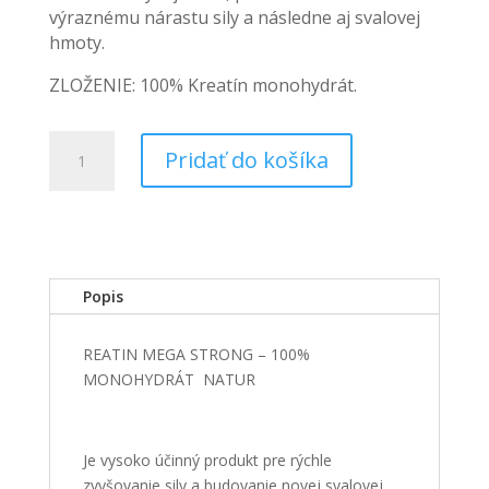
výraznému nárastu sily a následne aj svalovej
hmoty.
ZLOŽENIE: 100% Kreatín monohydrát.
množstvo
Pridať do košíka
Creatin
Mega
Strong
-
100%
Monohydrát
Popis
500g
REATIN MEGA STRONG – 100%
MONOHYDRÁT
NATUR
Je vysoko účinný produkt pre rýchle
zvyšovanie sily a budovanie novej svalovej