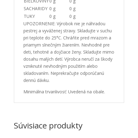
BIELKOVINY
0 g
0 g
SACHARIDY
0 g
0 g
TUKY
0 g
0 g
UPOZORNENIE: Výrobok nie je náhradou
pestrej a vyváženej stravy. Skladujte v suchu
pri teplote do 25°C. Chráňte pred mrazom a
priamym slnečným žiarením. Nevhodné pre
deti, tehotné a dojčiace ženy. Skladujte mimo
dosahu malých detí. Výrobca neručí za škody
vzniknuté nevhodným použitím alebo
skladovaním. Neprekračujte odporúčanú
dennú dávku.
Minimálna trvanlivosť: Uvedená na obale.
Súvisiace produkty