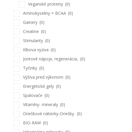
Veganské proteiny
(0)
Aminokyseliny + BCAA
(0)
Gainery
(0)
Creatine
(0)
Stimulanty
(0)
Klbova vyziva
(0)
Jontové nápoje, regenerácia,
(0)
Tyčinky
(0)
Výživa pred výkonom
(0)
Energetické gely
(0)
Spalovače
(0)
Vitamíny- mineraly
(0)
Orieškové nátierky-Oriešky.
(0)
BIO-RAW
(0)
Veterinárne prípravky
(0)